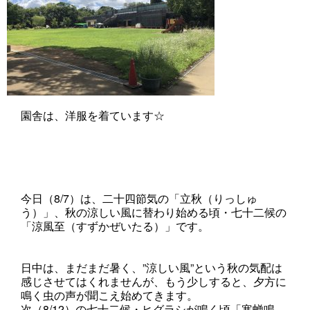
園舎は、洋服を着ています☆
今日（8/7）は、二十四節気の「立秋（りっしゅ
う）」、秋の涼しい風に替わり始める頃・七十二候の
「涼風至（すずかぜいたる）」です。
日中は、まだまだ暑く、”涼しい風”という秋の気配は
感じさせてはくれませんが、もう少しすると、夕方に
鳴く虫の声が聞こえ始めてきます。
次（8/12）の七十二候・ヒグラシが鳴く頃「寒蝉鳴