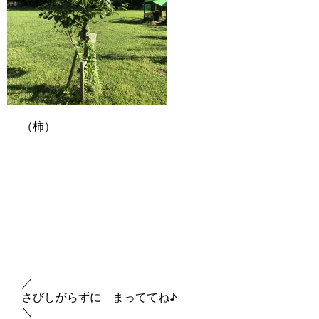
（柿）
／
さびしがらずに まっててね
♪
＼