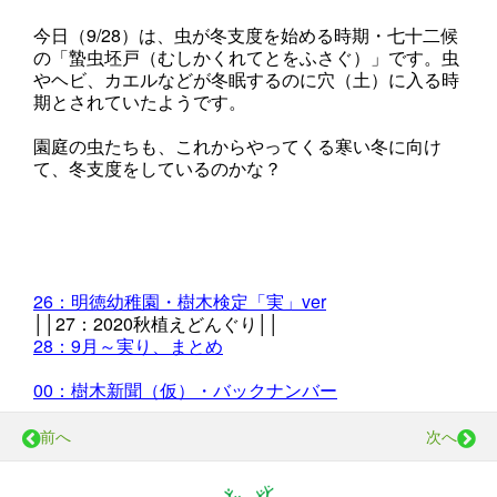
今日（9/28）は、虫が冬支度を始める時期・七十二候
の「蟄虫坯戸（むしかくれてとをふさぐ）」です。虫
やヘビ、カエルなどが冬眠するのに穴（土）に入る時
期とされていたようです。
園庭の虫たちも、これからやってくる寒い冬に向け
て、冬支度をしているのかな？
26：明徳幼稚園・樹木検定「実」ver
││27：2020秋植えどんぐり
││
28：9月～実り、まとめ
00：樹木新聞（仮）・バックナンバー
前へ
次へ