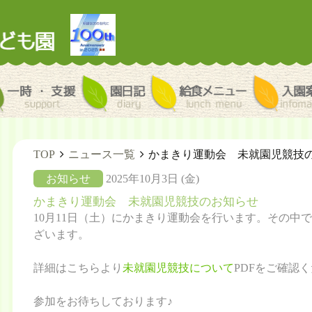
ラリー
一時・支援
園日記
給食メニュ
TOP
ニュース一覧
かまきり運動会 未就園児競技
お知らせ
2025年10月3日 (金)
かまきり運動会 未就園児競技のお知らせ
10月11日（土）にかまきり運動会を行います。その中
ざいます。
詳細はこちらより
未就園児競技について
PDFをご確認
参加をお待ちしております♪