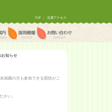
TOP
|
交通アクセス
ー
入園案内・年間行事
>職員採用情報
>お問い合わせ
のお知らせ
で未就園の方も参加できる競技がご
ください。