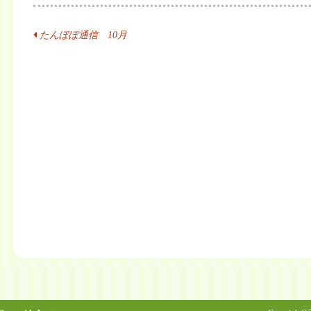
投
たんぽぽ通信 10月
稿
ナ
ビ
ゲ
ー
シ
ョ
ン