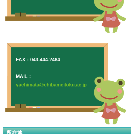
FAX：043-444-2484
MAIL：
yachimata@chibameitoku.ac.jp
所在地