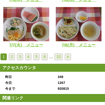
7/7(火) メニュー
7/6(月) メニュー
1
2
3
4
5
6
…
33
アクセスカウンタ
昨日
349
今日
1267
今まで
920815
関連リンク