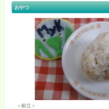
おやつ
＜献立＞