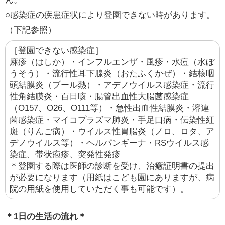
○感染症の疾患症状により登園できない時があります。
（下記参照）
［登園できない感染症］
麻疹（はしか）・インフルエンザ・風疹・水痘（水ぼ
うそう）・流行性耳下腺炎（おたふくかぜ）・結核咽
頭結膜炎（プール熱）・アデノウイルス感染症・流行
性角結膜炎・百日咳・腸管出血性大腸菌感染症
（O157、O26、O111等）・急性出血性結膜炎・溶連
菌感染症・マイコプラズマ肺炎・手足口病・伝染性紅
斑（りんご病）・ウイルス性胃腸炎（ノロ、ロタ、ア
デノウイルス等）・ヘルパンギーナ・RSウイルス感
染症、帯状疱疹、突発性発疹
＊登園する際は医師の診断を受け、治癒証明書の提出
が必要になります（用紙はこども園にありますが、病
院の用紙を使用していただく事も可能です）。
＊1日の生活の流れ＊