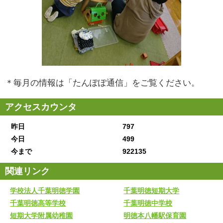
＊毎月の情報は「たんぽぽ通信」をご覧ください。
アクセスカウンタ
昨日
797
今日
499
今まで
922135
関連リンク
学校法人千葉明徳学園
千葉明徳短期大学
千葉明徳高等学校
千葉明徳中学校
短期大学附属幼稚園
明徳本八幡駅保育園