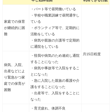
申し込み理由
利用できる日数
・パート等で昼間働いている
・学校や職業訓練で昼間通学し
家庭での保育
ている
が継続的に困
・ボランティア等で、定期的に
難
活動をしている
・病気や親族の介護等で定期的
に通院をしている
月15日程度
・怪我や病気のため連続し通院
することになった
病気、入院、
・病気や事故等で入院をするこ
出産などによ
とになった
り緊急かつ家
・急に入院した親族の看護や介
庭での保育が
護をすることになった
困難
・出産等で、入院をすることに
なった
・育児疲れ、体調不良