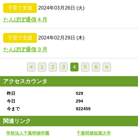
子育て支援
2024年03月26日 (火)
たんぽぽ通信４月
子育て支援
2024年02月29日 (木)
たんぽぽ通信３月
1
2
3
4
5
6
アクセスカウンタ
昨日
529
今日
294
今まで
922459
関連リンク
学校法人千葉明徳学園
千葉明徳短期大学